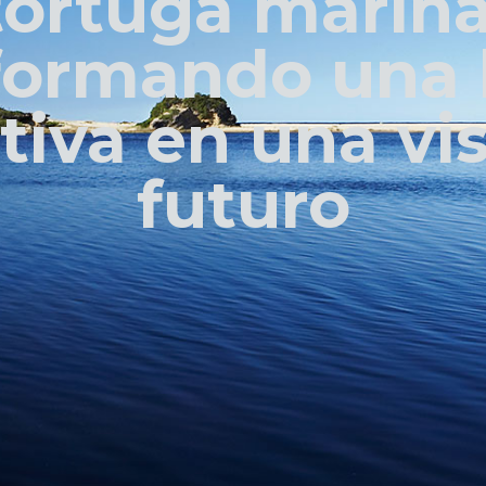
tortuga marina
formando una 
tiva en una vi
futuro