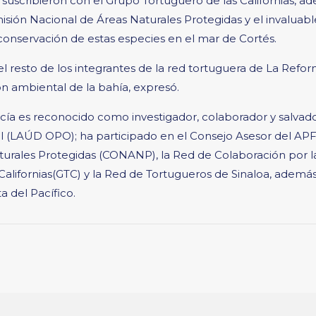
suscribieron con el Grupo Tortuguero de las Californias,
isión Nacional de Áreas Naturales Protegidas y el invaluable
conservación de estas especies en el mar de Cortés.
el resto de los integrantes de la red tortuguera de La Ref
ón ambiental de la bahía, expresó.
ía es reconocido como investigador, colaborador y salvado
 (LAÚD OPO); ha participado en el Consejo Asesor del APFF “
turales Protegidas (CONANP), la Red de Colaboración por 
alifornias(GTC) y la Red de Tortugueros de Sinaloa, además
a del Pacífico.