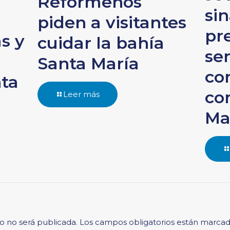
Reformeños
si
piden a visitantes
pr
s y
cuidar la bahía
ser
n
Santa María
co
nta
co
Leer más
Ma
o no será publicada.
Los campos obligatorios están marca