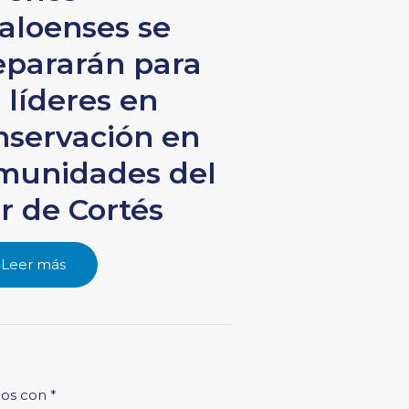
naloenses se
epararán para
 líderes en
nservación en
munidades del
r de Cortés
Leer más
dos con
*