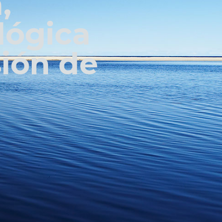
,
lógica
sión de