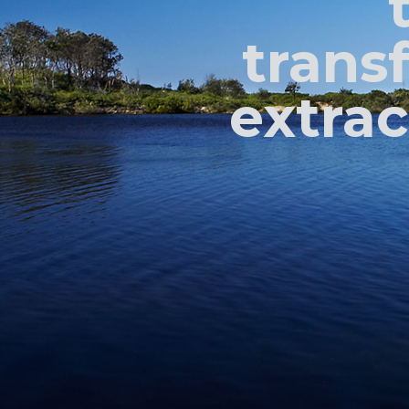
trans
extrac