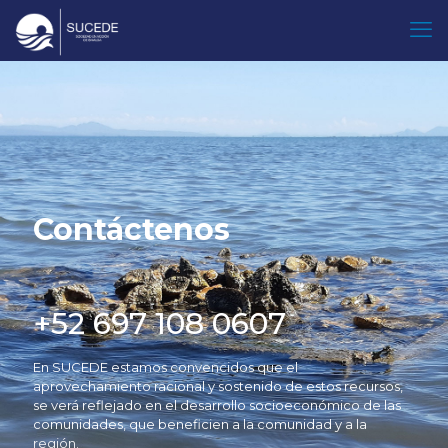
Contáctenos
+52 697 108 0607
En SUCEDE estamos convencidos que el
aprovechamiento racional y sostenido de estos recursos,
se verá reflejado en el desarrollo socioeconómico de las
comunidades, que beneficien a la comunidad y a la
región.