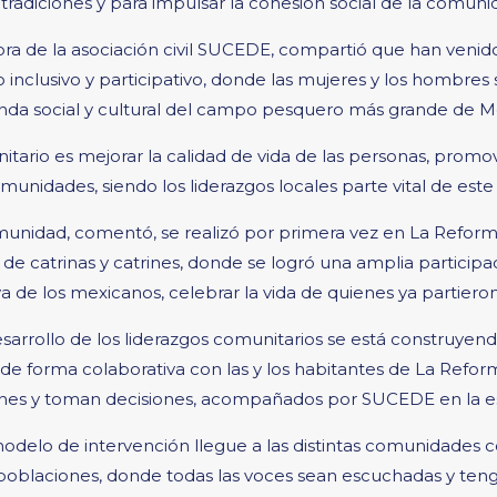
 tradiciones y para impulsar la cohesión social de la comuni
a de la asociación civil SUCEDE, compartió que han venido
nclusivo y participativo, donde las mujeres y los hombres s
nda social y cultural del campo pesquero más grande de M
tario es mejorar la calidad de vida de las personas, promover 
comunidades, siendo los liderazgos locales parte vital de este 
omunidad, comentó, se realizó por primera vez en La Refor
 de catrinas y catrines, donde se logró una amplia participa
a de los mexicanos, celebrar la vida de quienes ya partiero
arrollo de los liderazgos comunitarios se está construyend
e forma colaborativa con las y los habitantes de La Reforma
nes y toman decisiones, acompañados por SUCEDE en la es
delo de intervención llegue a las distintas comunidades co
poblaciones, donde todas las voces sean escuchadas y teng