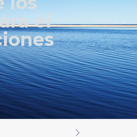
 los
ara el
ciones