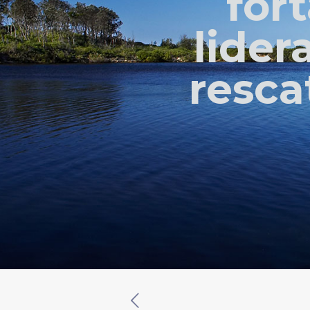
for
lider
resca