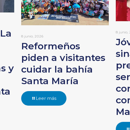
 La
8 junio,
8 junio, 2026
Jó
Reformeños
si
piden a visitantes
pr
s y
cuidar la bahía
ser
n
Santa María
co
nta
co
Leer más
Ma