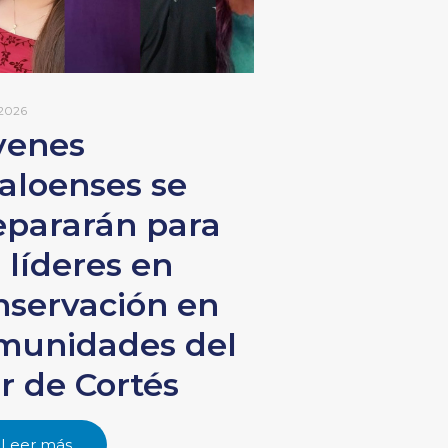
 2026
venes
naloenses se
epararán para
 líderes en
nservación en
munidades del
r de Cortés
Leer más