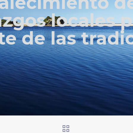
talecimiento de
azgos locales p
te de las tradi