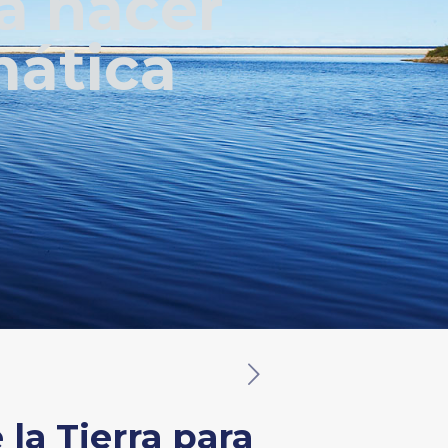
ra hacer
imática
la Tierra para