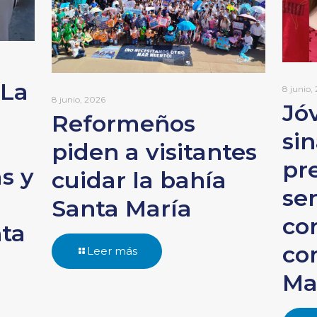
 La
8 junio,
8 junio, 2026
Jó
Reformeños
si
piden a visitantes
pr
s y
cuidar la bahía
ser
n
Santa María
co
nta
co
Leer más
Ma