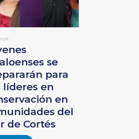
 2026
venes
naloenses se
epararán para
 líderes en
nservación en
munidades del
r de Cortés