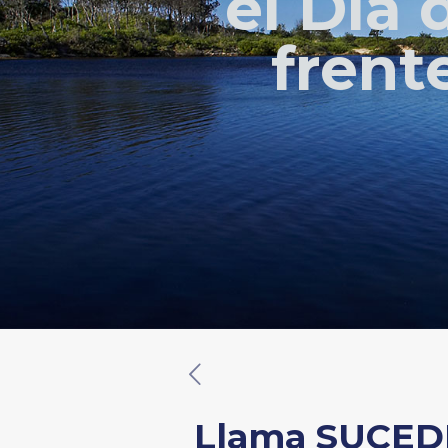
el Día 
frente
Llama SUCEDE 