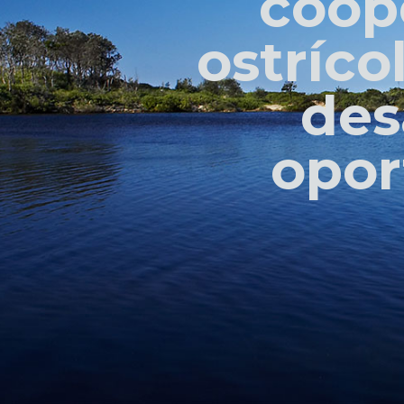
coop
ostríco
des
opor