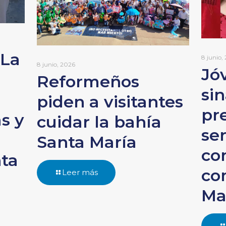
 La
8 junio,
8 junio, 2026
Jó
Reformeños
si
piden a visitantes
pr
s y
cuidar la bahía
ser
n
Santa María
co
nta
co
Leer más
Ma