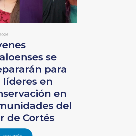
 2026
venes
naloenses se
epararán para
 líderes en
nservación en
munidades del
r de Cortés
Leer más