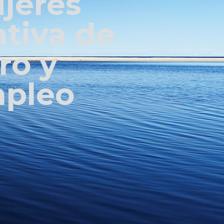
jeres
ativa de
ro y
mpleo