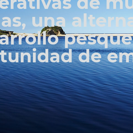
erativas de mu
las, una altern
arrollo pesque
tunidad de e