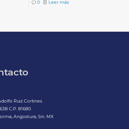
0
Leer más
ntacto
Adolfo Ruiz Cortines
638 C.P. 81680
orma, Angostura, Sin. MX