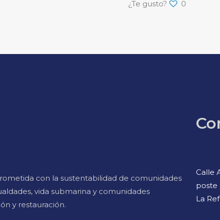
¿Te gusto?
0
Co
Calle 
rometida con la sustentabilidad de comunidades
poste 
gualdades, vida submarina y comunidades
La Ref
ión y restauración.